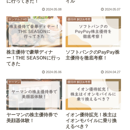
に行ってきた！
イル
2024.05.08
2024.05.07
サンマルクHD
優待IR 解説&考察
株主優待で豪華ディナ
ソフトバンクのPayPay株
ー！THE SEASONに行っ
主優待を徹底考察！
てきた
2024.05.06
2024.04.27
ヤーマン
優待IR 解説&考察
ヤーマンの株主優待券で
イオン優待拡充！株主は
美顔器体験！
イオンモバイルに乗り換
えるべき？