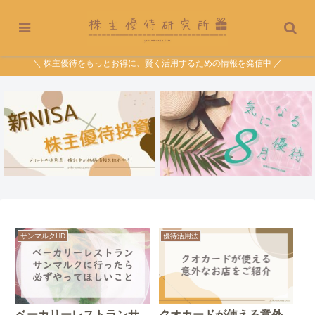
＼ 株主優待をもっとお得に、賢く活用するための情報を発信中 ／
サンマルクHD
優待活用法
ベーカリーレストランサ
クオカードが使える意外