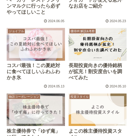
ンマルクに行ったら必ず
なお店をご紹介
やってほしいこと
2024.06.05
2024.05.23
ジョイフル
優待IR 解説&考察
コスパ最強！この夏絶対
長期投資向きの優待銘柄
に食べてほしいふわふわ
が拡充！割安度合いを調
かき氷
べてみた
2024.05.13
2024.05.10
物語コーポレーション
投資スタイル
株主優待券で「ゆず庵」
よこの株主優待投資スタ