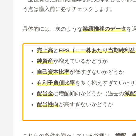
う点は購入前に必ずチェックします。
具体的には、次のような
業績推移のデータ
を
売上高
と
EPS（＝一株あたり当期純利益
純資産
が増えているかどうか
自己資本比率
が低すぎないかどうか
有利子負債比率
を多く抱えすぎていたり
配当金
は増配傾向かどうか（過去の
減配
配当性向
が高すぎないかどうか
これらの条件を満たしている銘柄は、
増配→