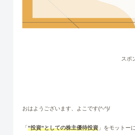
スポ
おはようございます、よこです(^-^)/
「
”投資”としての株主優待投資
」をモットー