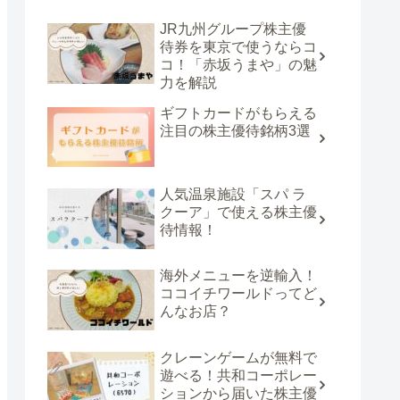
JR九州グループ株主優
待券を東京で使うならコ
コ！「赤坂うまや」の魅
力を解説
ギフトカードがもらえる
注目の株主優待銘柄3選
人気温泉施設「スパ ラ
クーア」で使える株主優
待情報！
海外メニューを逆輸入！
ココイチワールドってど
んなお店？
クレーンゲームが無料で
遊べる！共和コーポレー
ションから届いた株主優