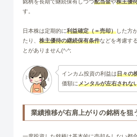
銘柄を長期で継続保有しつつ
配当金
や
株主優
す。
日本株は定期的に
利益確定（＝売却）
した方
たり、
株主優待の継続保有条件
などを考慮す
とがありません(^-^;
インカム投資の利益は
日々の
価額に
メンタルが左右されな
業績推移が右肩上がりの銘柄を狙
一度投資した銘柄は基本的に売却をしない都