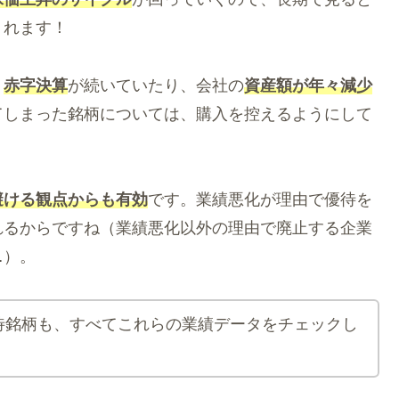
くれます！
、
赤字決算
が続いていたり、会社の
資産額が年々減少
てしまった銘柄については、購入を控えるようにして
避ける観点からも有効
です。業績悪化が理由で優待を
れるからですね（業績悪化以外の理由で廃止する企業
…）。
待銘柄も、すべてこれらの業績データをチェックし