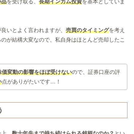
待品
を受け取る、
長期
インカム投資
を基本としていま
が良いとよく言われますが、
売買のタイミング
を考え
るのが結構大変なので、私自身はほとんど売却したこ
株価変動の影響をほぼ受けない
ので、証券口座の評
い
点がありがたいです…！
う
合上、
数十年先まで持ち続けられる銘柄なのか？
とい