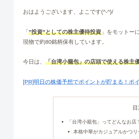
おはようございます、よこです(^-^)/
「
”投資”としての株主優待投資
」をモットー
現物で約80銘柄保有しています。
今日は、
「台湾小籠包」の店頭で使える株主
[PR]明日の株価予想でポイントが貯まる！ポ
目
「台湾小籠包」ってどんなお店
本格中華がカジュアルかつリ