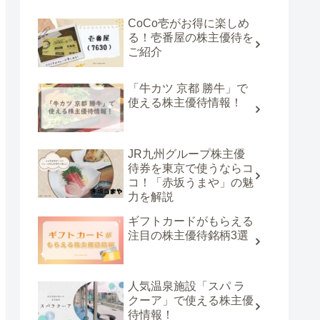
CoCo壱がお得に楽しめ
る！壱番屋の株主優待を
ご紹介
「牛カツ 京都 勝牛」で
使える株主優待情報！
JR九州グループ株主優
待券を東京で使うならコ
コ！「赤坂うまや」の魅
力を解説
ギフトカードがもらえる
注目の株主優待銘柄3選
人気温泉施設「スパ ラ
クーア」で使える株主優
待情報！