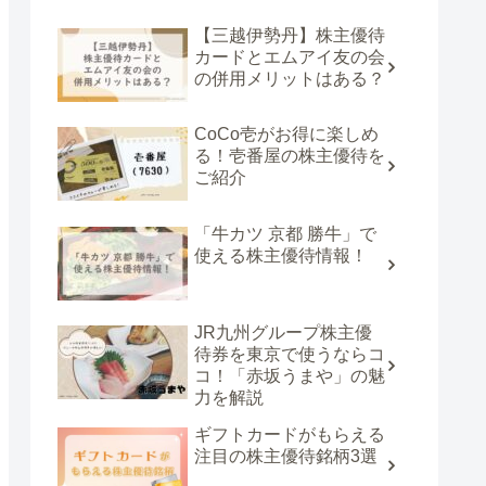
【三越伊勢丹】株主優待
カードとエムアイ友の会
の併用メリットはある？
CoCo壱がお得に楽しめ
る！壱番屋の株主優待を
ご紹介
「牛カツ 京都 勝牛」で
使える株主優待情報！
JR九州グループ株主優
待券を東京で使うならコ
コ！「赤坂うまや」の魅
力を解説
ギフトカードがもらえる
注目の株主優待銘柄3選