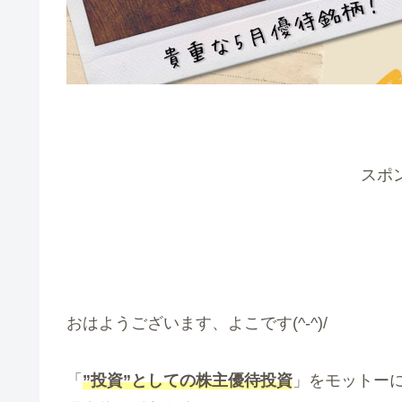
スポ
おはようございます、よこです(^-^)/
「
”投資”としての株主優待投資
」をモットー