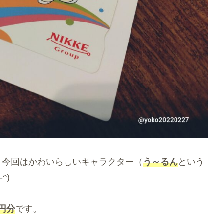
、今回はかわいらしいキャラクター（
う～るん
という
^)
0円分
です。