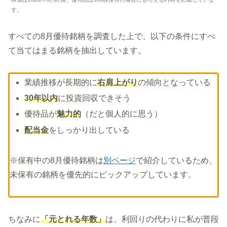
す。
すべての8月優待銘柄を調査した上で、以下の条件にすべ
て当てはまる銘柄を抽出しています。
業績推移が長期的に
右肩上がり
の傾向となっている
30年以内
に投資回収できそう
優待品が
魅力的
（だと個人的に思う）
配当金
をしっかり出している
※保有中の8月優待銘柄は
別ページ
で紹介しているため、
未保有の銘柄を優先的にピックアップしています。
ちなみに
「元とれる年数」
は、利回りの代わりに私が普段