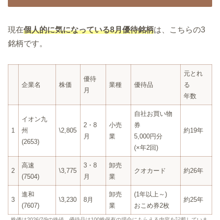
現在
個人的に気になっている8月優待銘柄
は、こちらの3
銘柄です。
元とれ
優待
企業名
株価
業種
優待品
る
月
年数
自社お買い物
イオン九
2・8
小売
券
1
州
\2,805
約19年
月
業
5,000円分
(2653)
(×年2回)
高速
3・8
卸売
2
\3,775
クオカード
約26年
(7504)
月
業
進和
卸売
(1年以上～)
3
\3,230
8月
約25年
(7607)
業
おこめ券2枚
株価は2026/7/9の終値、優待品は100株保有の場合にもらえる内容を記載していま