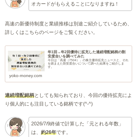
オカードがもらえることになりますね！
高速の新優待制度と業績推移は別途ご紹介しているため、
詳しくはこちらのページをご覧ください。
年1回→年2回優待に拡充した連続増配銘柄の割
安度合いを調べてみた
今日は「高速（7504）」の株主優待拡充ニュースと、それ
を踏まえた割安度合いについて調べた結果をご紹介しま
す。
yoko-money.com
連続増配銘柄
としても知られており、今回の優待拡充によ
り個人的にも注目している銘柄です(^-^)
2026/7/9終値で計算した「元とれる年数」
は、
約26年
です。