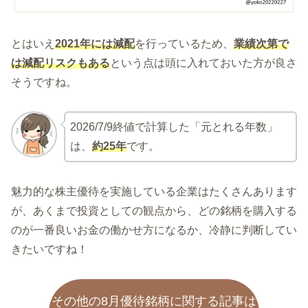
とはいえ
2021年には減配
を行っているため、
業績次第で
は減配リスク
も
ある
という点は頭に入れておいた方が良さ
そうですね。
2026/7/9終値で計算した「元とれる年数」
は、
約25年
です。
魅力的な株主優待を実施している企業はたくさんあります
が、あくまで投資としての観点から、どの銘柄を購入する
のが一番良いお金の働かせ方になるか、冷静に判断してい
きたいですね！
その他の8月優待銘柄に関する記事は