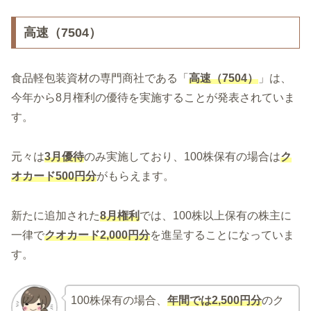
高速（7504）
食品軽包装資材の専門商社である「
高速（7504）
」は、
今年から8月権利の優待を実施することが発表されていま
す。
元々は
3月優待
のみ実施しており、100株保有の場合は
ク
オカード500円分
がもらえます。
新たに追加された
8月権利
では、100株以上保有の株主に
一律で
クオカード2,000円分
を進呈することになっていま
す。
100株保有の場合、
年間では2,500円分
のク