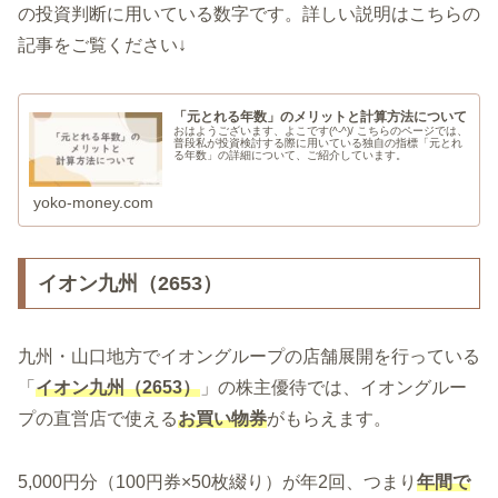
の投資判断に用いている数字です。詳しい説明はこちらの
記事をご覧ください↓
「元とれる年数」のメリットと計算方法について
おはようございます、よこです(^-^)/ こちらのページでは、
普段私が投資検討する際に用いている独自の指標「元とれ
る年数」の詳細について、ご紹介しています。
yoko-money.com
イオン九州（2653）
九州・山口地方でイオングループの店舗展開を行っている
「
イオン九州（2653）
」の株主優待では、イオングルー
プの直営店で使える
お買い物券
がもらえます。
5,000円分（100円券×50枚綴り）が年2回、つまり
年間で