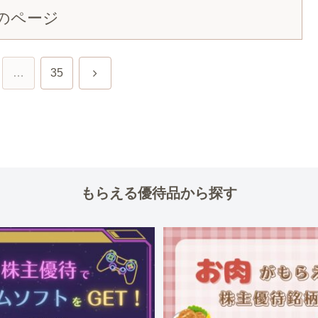
のページ
次
…
35
へ
もらえる優待品から探す