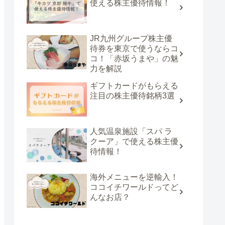
使える株主優待情報！
JR九州グループ株主優
待券を東京で使うならコ
コ！「赤坂うまや」の魅
力を解説
ギフトカードがもらえる
注目の株主優待銘柄3選
人気温泉施設「スパ ラ
クーア」で使える株主優
待情報！
海外メニューを逆輸入！
ココイチワールドってど
んなお店？