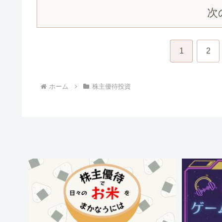
次
1
2
ホーム
株主優待投資