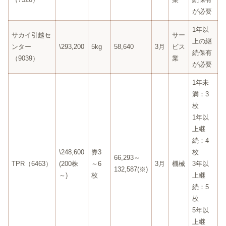
が必要
1年以
サカイ引越セ
サー
上の継
ンター
\293,200
5kg
58,640
3月
ビス
続保有
（9039）
業
が必要
1年未
満：3
枚
1年以
上継
続：4
\248,600
券3
枚
66,293～
TPR（6463）
(200株
～6
3月
機械
3年以
132,587(※)
～)
枚
上継
続：5
枚
5年以
上継