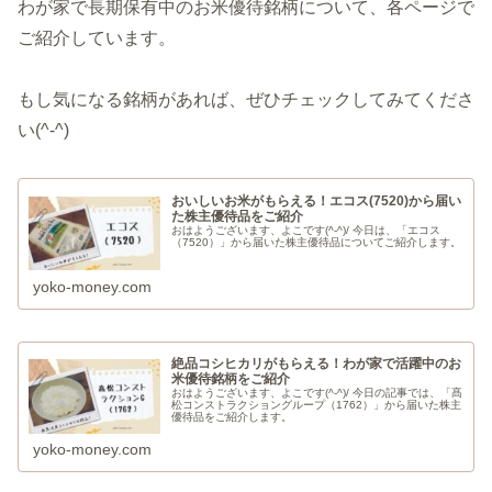
わが家で長期保有中のお米優待銘柄について、各ページで
ご紹介しています。
もし気になる銘柄があれば、ぜひチェックしてみてくださ
い(^-^)
おいしいお米がもらえる！エコス(7520)から届い
た株主優待品をご紹介
おはようございます、よこです(^-^)/ 今日は、「エコス
（7520）」から届いた株主優待品についてご紹介します。
yoko-money.com
絶品コシヒカリがもらえる！わが家で活躍中のお
米優待銘柄をご紹介
おはようございます、よこです(^-^)/ 今日の記事では、「髙
松コンストラクショングループ（1762）」から届いた株主
優待品をご紹介します。
yoko-money.com