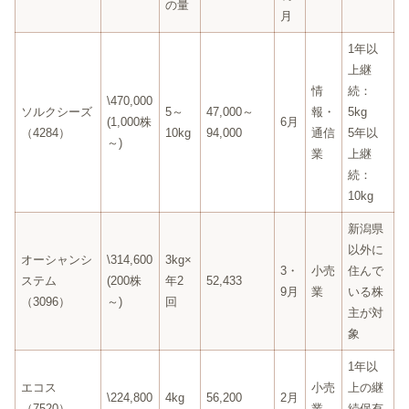
の量
月
1年以
上継
情
続：
\470,000
ソルクシーズ
5～
47,000～
報・
5kg
(1,000株
6月
（4284）
10kg
94,000
通信
5年以
～)
業
上継
続：
10kg
新潟県
以外に
オーシャンシ
\314,600
3kg×
3・
小売
住んで
ステム
(200株
年2
52,433
9月
業
いる株
（3096）
～)
回
主が対
象
1年以
エコス
小売
上の継
\224,800
4kg
56,200
2月
（7520）
業
続保有