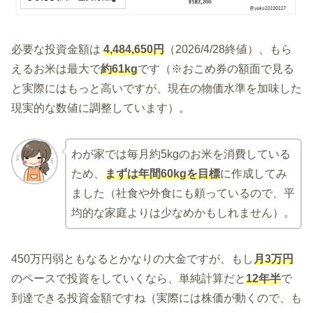
必要な投資金額は
4,484,650円
（2026/4/28終値）、もら
えるお米は最大で
約61kg
です（※おこめ券の額面で見る
と実際にはもっと高いですが、現在の物価水準を加味した
現実的な数値に調整しています）。
わが家では毎月約5kgのお米を消費している
ため、
まずは年間60kgを目標
に作成してみ
ました（社食や外食にも頼っているので、平
均的な家庭よりは少なめかもしれません）。
450万円弱ともなるとかなりの大金ですが、もし
月3万円
のペースで投資をしていくなら、単純計算だと
12年半
で
到達できる投資金額ですね（実際には株価が動くので、も