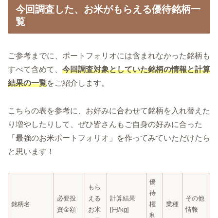
今回調査した、お米がもらえる優待銘柄一
覧
ご参考までに、ポートフォリオには含まれなかった銘柄も
すべて含めて、
今回調査対象としていた銘柄の情報と計算
結果の一覧
をご紹介します。
こちらの表を参考に、お好みに合わせて銘柄を入れ替えた
り増やしたりして、ぜひ皆さんもご自身の好みに合った
「最強のお米ポートフォリオ」を作ってみていただけたら
と思います！
優
もら
待
必要投
える
計算結果
その他
銘柄名
権
業種
資金額
お米
[円/kg]
情報
利