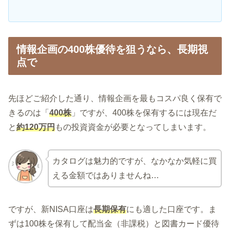
情報企画の400株優待を狙うなら、長期視
点で
先ほどご紹介した通り、情報企画を最もコスパ良く保有で
きるのは「
400株
」ですが、400株を保有するには現在だ
と
約120万円
もの投資資金が必要となってしまいます。
カタログは魅力的ですが、なかなか気軽に買
える金額ではありませんね…
ですが、新NISA口座は
長期保有
にも適した口座です。ま
ずは100株を保有して配当金（非課税）と図書カード優待