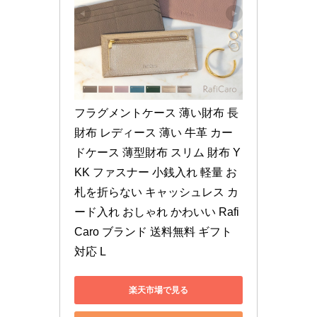
フラグメントケース 薄い財布 長
財布 レディース 薄い 牛革 カー
ドケース 薄型財布 スリム 財布 Y
KK ファスナー 小銭入れ 軽量 お
札を折らない キャッシュレス カ
ード入れ おしゃれ かわいい Rafi
Caro ブランド 送料無料 ギフト 
対応 L
楽天市場で見る