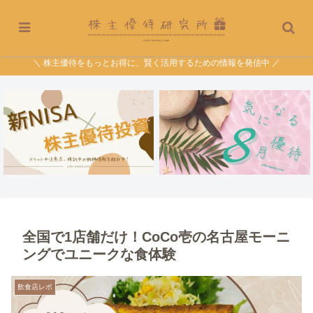
＼ 株主優待をもっとお得に、賢く活用するための情報を発信中 ／
全国で1店舗だけ！CoCo壱の名古屋モーニ
ングでユニークな食体験
飲食店レポ