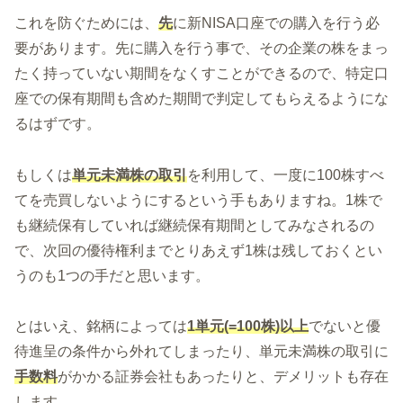
これを防ぐためには、
先
に新NISA口座での購入を行う必
要があります。先に購入を行う事で、その企業の株をまっ
たく持っていない期間をなくすことができるので、特定口
座での保有期間も含めた期間で判定してもらえるようにな
るはずです。
もしくは
単元未満株
の
取引
を利用して、一度に100株すべ
てを売買しないようにするという手もありますね。1株で
も継続保有していれば継続保有期間としてみなされるの
で、次回の優待権利までとりあえず1株は残しておくとい
うのも1つの手だと思います。
とはいえ、銘柄によっては
1単元(=100株)以上
でないと優
待進呈の条件から外れてしまったり、単元未満株の取引に
手数料
がかかる証券会社もあったりと、デメリットも存在
します。