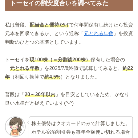
トーセイの割安度合いを調べてみた
私は普段、
配当金と優待だけ
で何年間保有し続けたら投資
元本を回収できるか、という通称「
元とれる年数
」を投資
判断のひとつの基準としています。
トーセイを
現100株（＝分割後200株）
保有した場合の
「
元とれる年数
」を2025/7/8終値で試算してみると、
約22
年
（利回り換算で
約4.5%
）となりました。
普段は「
20～30年以内
」を目安としているため、かなり
良い水準だと捉えています(^-^)
株主優待はクオカードのみで計算しました。
ホテル宿泊割引券も毎年全額使い切れる場合