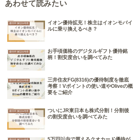
あわせて読みたい
イオン優待拡充！株主はイオンモバイ
優待IR 解説&考察
ルに乗り換えるべき？
お手頃価格のデジタルギフト優待銘
優待IR 解説&考察
柄！割安度合いを調べてみた
三井住友FG(8316)の優待制度を徹底
優待IR 解説&考察
考察！Vポイントの使い道やOliveの概
要をご紹介
ついにJR東日本も株式分割！分割後
優待IR 解説&考察
の割安度合いを調べてみた
5万円以内で買えるクオカード優待が
優待IR 解説&考察