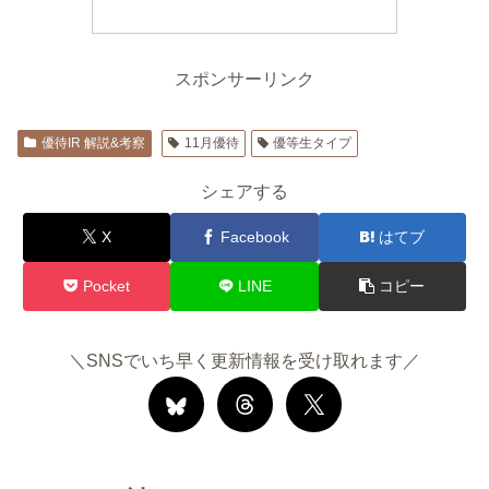
スポンサーリンク
優待IR 解説&考察
11月優待
優等生タイプ
シェアする
X
Facebook
はてブ
Pocket
LINE
コピー
＼SNSでいち早く更新情報を受け取れます／