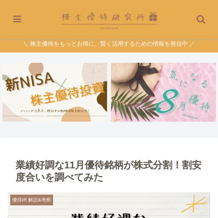
＼ 株主優待をもっとお得に、賢く活用するための情報を発信中 ／
業績好調な11月優待銘柄が株式分割！割安
度合いを調べてみた
優待IR 解説&考察