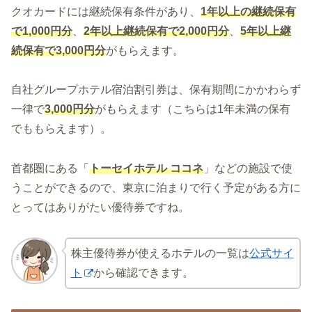
クオカードには継続保有条件があり、
1年以上の継続保有
で1,000円分
、
2年以上継続保有で2,000円分
、
5年以上継
続保有で3,000円分
がもらえます。
自社グループホテル宿泊割引券は、保有期間にかかわらず
一律で
3,000円分
がもらえます（こちらは1年未満の保有
でももらえます）。
首都圏にある「
トーセイホテル ココネ
」などの施設で使
うことができるので、東京に泊まりで行く予定がある方に
とってはありがたい優待券ですね。
株主優待券が使えるホテルの一覧は
公式サイ
ト
から確認できます。