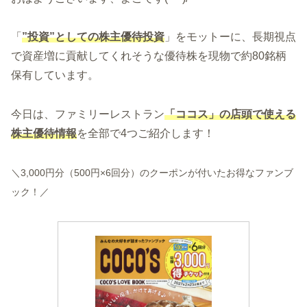
「
”投資”としての株主優待投資
」をモットーに、長期視点
で資産増に貢献してくれそうな優待株を現物で約80銘柄
保有しています。
今日は、ファミリーレストラン
「ココス」の店頭で使える
株主優待情報
を全部で4つご紹介します！
＼3,000円分
（
5
0
0
円
×
6
回分
）
のクーポンが付いたお得な
ファンブ
ック
！／