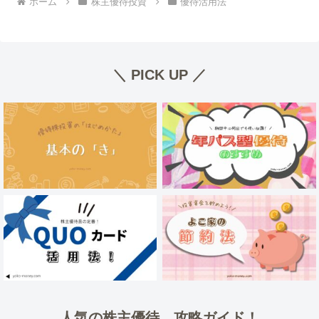
ホーム
株主優待投資
優待活用法
＼ PICK UP ／
人気の株主優待 攻略ガイド！