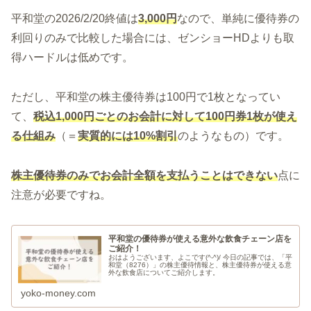
平和堂の2026/2/20終値は
3,000円
なので、単純に優待券の
利回りのみで比較した場合には、ゼンショーHDよりも取
得ハードルは低めです。
ただし、平和堂の株主優待券は100円で1枚となってい
て、
税込1,000円ごとのお会計に対して100円券1枚が使え
る仕組み
（＝
実質的には10%割引
のようなもの）です。
株主優待券のみでお会計全額を支払うことはできない
点に
注意が必要ですね。
平和堂の優待券が使える意外な飲食チェーン店を
ご紹介！
おはようございます、よこです(^-^)/ 今日の記事では、「平
和堂（8276）」の株主優待情報と、株主優待券が使える意
外な飲食店についてご紹介します。
yoko-money.com