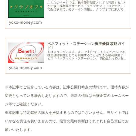
こちらのページでは、株主優待制度としても利用すること
ができる福利厚生サービス「クラブオフ（リロクラブ）」
で配信されているクーポン情報と、クラブオフに加入でき
る株主優待情報について、ご紹介します。
yoko-money.com
ベネフィット・ステーション株主優待 攻略ガイ
ド！
おはようございます、よこです(^-^)/ こちらのページでは、
株主優待制度としても利用することができる福利厚生サー
ビス「ベネフィット・ステーション」で配信されているク
ーポン情報と、ベネフィット・ステーションに加入できる
株主優待情報について、ご紹介します。
yoko-money.com
※本記事でご紹介している内容は、記事公開日時点の情報です。優待内容が
変更となっている場合もありますので、最新の情報は当該企業のホームペー
ジ等でご確認ください。
※本記事は特定銘柄の購入を推奨するものではございません。当サイトでは
いかなる責任も負いませんので、投資の最終判断はくれぐれも自己責任でお
願いいたします。