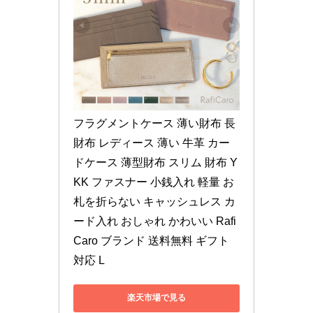
フラグメントケース 薄い財布 長
財布 レディース 薄い 牛革 カー
ドケース 薄型財布 スリム 財布 Y
KK ファスナー 小銭入れ 軽量 お
札を折らない キャッシュレス カ
ード入れ おしゃれ かわいい Rafi
Caro ブランド 送料無料 ギフト 
対応 L
楽天市場で見る