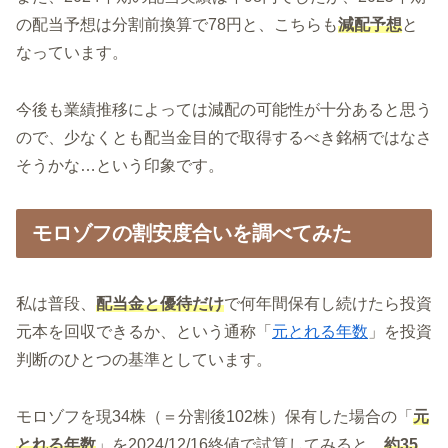
の配当予想は分割前換算で78円と、こちらも
減配予想
と
なっています。
今後も業績推移によっては減配の可能性が十分あると思う
ので、少なくとも配当金目的で取得するべき銘柄ではなさ
そうかな…という印象です。
モロゾフの割安度合いを調べてみた
私は普段、
配当金と優待だけ
で何年間保有し続けたら投資
元本を回収できるか、という通称「
元とれる年数
」を投資
判断のひとつの基準としています。
モロゾフを現34株（＝分割後102株）保有した場合の「
元
とれる年数
」を2024/12/16終値で試算してみると、
約35