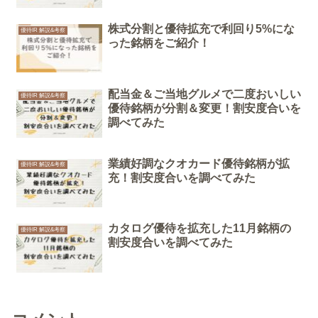
株式分割と優待拡充で利回り5%にな
優待IR 解説&考察
った銘柄をご紹介！
配当金＆ご当地グルメで二度おいしい
優待IR 解説&考察
優待銘柄が分割＆変更！割安度合いを
調べてみた
業績好調なクオカード優待銘柄が拡
優待IR 解説&考察
充！割安度合いを調べてみた
カタログ優待を拡充した11月銘柄の
優待IR 解説&考察
割安度合いを調べてみた