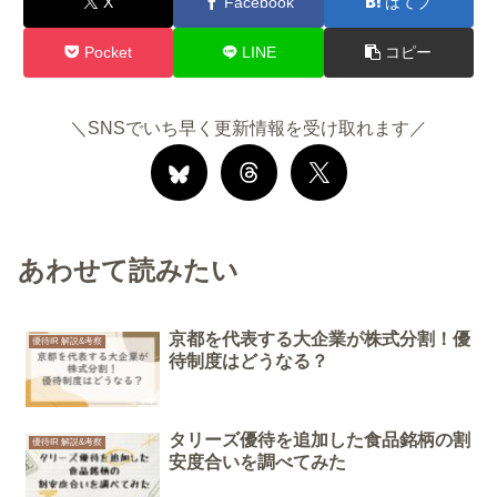
X
Facebook
はてブ
Pocket
LINE
コピー
＼SNSでいち早く更新情報を受け取れます／
あわせて読みたい
京都を代表する大企業が株式分割！優
優待IR 解説&考察
待制度はどうなる？
タリーズ優待を追加した食品銘柄の割
優待IR 解説&考察
安度合いを調べてみた