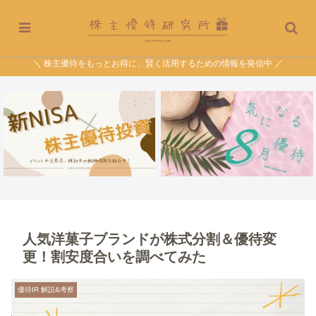
＼ 株主優待をもっとお得に、賢く活用するための情報を発信中 ／
人気洋菓子ブランドが株式分割＆優待変
更！割安度合いを調べてみた
優待IR 解説&考察