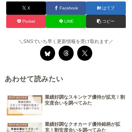
X
Facebook
はてブ
Pocket
LINE
コピー
＼SNSでいち早く更新情報を受け取れます／
あわせて読みたい
業績好調なスキンケア優待が拡充！割
優待IR 解説&考察
安度合いを調べてみた
業績好調なクオカード優待銘柄が拡
優待IR 解説&考察
充！割安度合いを調べてみた