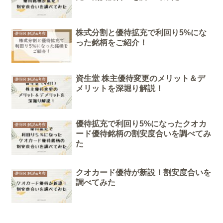
株式分割と優待拡充で利回り5%にな
優待IR 解説&考察
った銘柄をご紹介！
資生堂 株主優待変更のメリット＆デ
優待IR 解説&考察
メリットを深堀り解説！
優待拡充で利回り5%になったクオカ
優待IR 解説&考察
ード優待銘柄の割安度合いを調べてみ
た
クオカード優待が新設！割安度合いを
優待IR 解説&考察
調べてみた