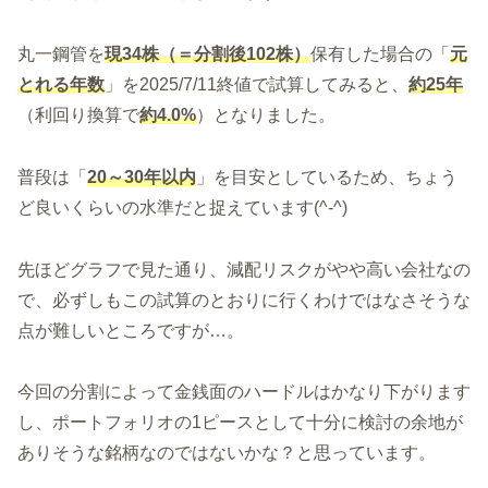
丸一鋼管を
現34株（＝分割後102株）
保有した場合の「
元
とれる年数
」を2025/7/11終値で試算してみると、
約25年
（利回り換算で
約4.0%
）となりました。
普段は「
20～30年以内
」を目安としているため、ちょう
ど良いくらいの水準だと捉えています(^-^)
先ほどグラフで見た通り、減配リスクがやや高い会社なの
で、必ずしもこの試算のとおりに行くわけではなさそうな
点が難しいところですが…。
今回の分割によって金銭面のハードルはかなり下がります
し、ポートフォリオの1ピースとして十分に検討の余地が
ありそうな銘柄なのではないかな？と思っています。