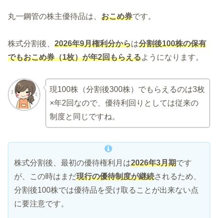
丸一鋼管の株主優待品は、
おこめ券
です。
株式分割後、
2026年9月権利分から
は
分割後100株の保有
でもおこめ券（1枚）が年2回もらえる
ようになります。
現100株（分割後300株）でもらえるのは3枚
×年2回なので、優待利回りとしては従来の
制度と同じですね。
株式分割後、最初の優待権利月は
2026年3月期
です
が、この時はまだ
現行の優待制度が継続
されるため、
分割後100株では優待品を受け取ることが出来ない点
に要注意です。