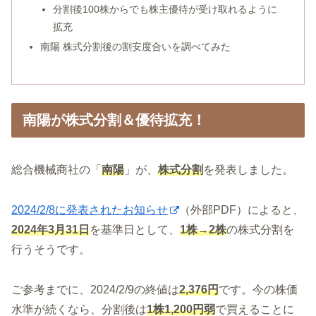
分割後100株からでも株主優待が受け取れるように
拡充
南陽 株式分割後の割安度合いを調べてみた
南陽が株式分割＆優待拡充！
総合機械商社の「
南陽
」が、
株式分割
を発表しました。
2024/2/8に発表されたお知らせ
（外部PDF）によると、
2024年3月31日
を基準日として、
1株→2株
の株式分割を
行うそうです。
ご参考までに、2024/2/9の終値は
2,376円
です。今の株価
水準が続くなら、分割後は
1株1,200円弱
で買えることに