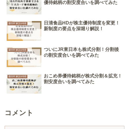
優待銘柄の割安度合いを調べてみた
日清食品HDが株主優待制度を変更！
優待IR 解説&考察
新制度の要点を深堀り解説！
ついにJR東日本も株式分割！分割後
優待IR 解説&考察
の割安度合いを調べてみた
おこめ券優待銘柄が株式分割＆拡充！
優待IR 解説&考察
割安度合いを調べてみた
コメント