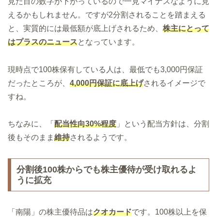
見た目の数字が下がっているので一見マイナスなように見
えるかもしれません。ですが2分割されることを踏まえる
と、実質的には最低額が底上げされるため、
株主にとって
はプラスのニュース
となっています。
現時点で100株保有している人は、最低でも3,000円保証
だったところが、
4,000円保証に底上げ
されるイメージで
すね。
ちなみに、「
配当性向30%
程度
」という配当方針は、分割
後もそのまま
維持
されるようです。
分割後100株からでも株主優待が受け取れるよ
うに拡充
「南陽」の株主優待品は
クオカード
です。100株以上を保