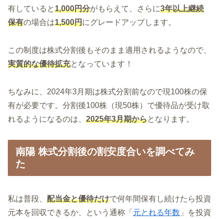
有していると
1,000円分
がもらえて、さらに
3年以上継続
保有
の場合は
1,500円
にグレードアップします。
この制度は株式分割後もそのまま適用されるようなので、
実質的
な
優待拡充
となっています！
ちなみに、2024年3月期は株式分割前なので現100株の保
有が必要です。分割後100株（現50株）で優待品が受け取
れるようになるのは、
2025年3月期から
となります。
南陽 株式分割後の割安度合いを調べてみ
た
私は普段、
配当金と優待だけ
で何年間保有し続けたら投資
元本を回収できるか、という通称「
元とれる年数
」を投資