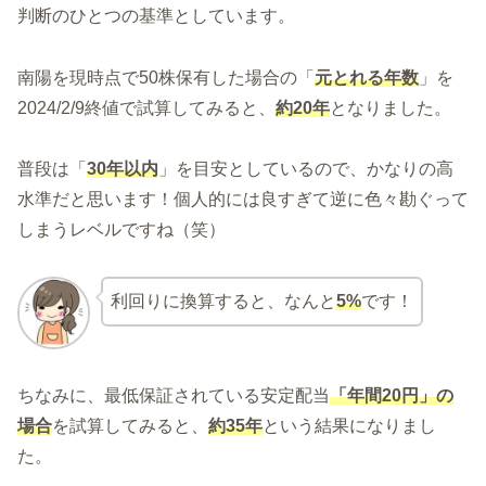
判断のひとつの基準としています。
南陽を現時点で50株保有した場合の「
元とれる年数
」を
2024/2/9終値で試算してみると、
約20年
となりました。
普段は「
30年以内
」を目安としているので、かなりの高
水準だと思います！個人的には良すぎて逆に色々勘ぐって
しまうレベルですね（笑）
利回りに換算すると、なんと
5%
です！
ちなみに、最低保証されている安定配当
「年間20円」の
場合
を試算してみると、
約35年
という結果になりまし
た。