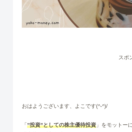
スポ
おはようございます、よこです(^-^)/
「
”投資”としての株主優待投資
」をモットー