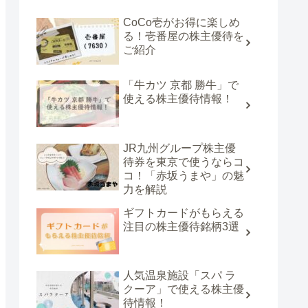
CoCo壱がお得に楽しめ
る！壱番屋の株主優待を
ご紹介
「牛カツ 京都 勝牛」で
使える株主優待情報！
JR九州グループ株主優
待券を東京で使うならコ
コ！「赤坂うまや」の魅
力を解説
ギフトカードがもらえる
注目の株主優待銘柄3選
人気温泉施設「スパ ラ
クーア」で使える株主優
待情報！